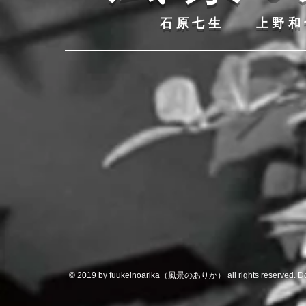
石原七生 上野
© ​
2019 by fuukeinoarika（風景のありか） all rights reserved. 