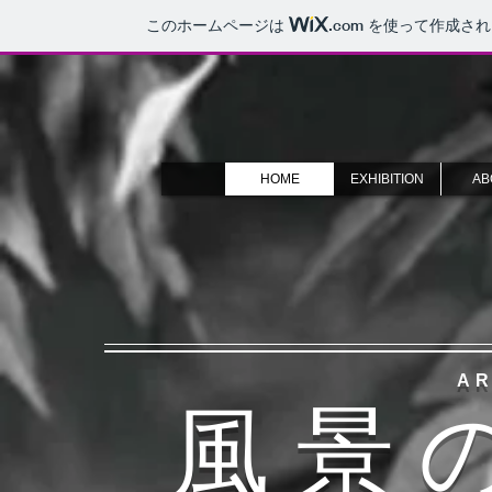
このホームページは
.com
を使って作成され
HOME
EXHIBITION
AB
AR
​風